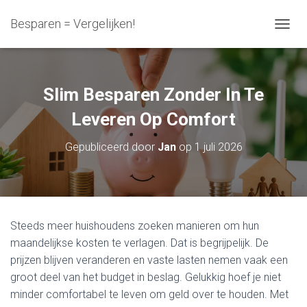
Besparen = Vergelijken!
N
A
V
I
G
Slim Besparen Zonder In Te
A
T
Leveren Op Comfort
I
E
Gepubliceerd door
Jan
op
1 juli 2026
W
I
S
S
E
L
Steeds meer huishoudens zoeken manieren om hun
E
maandelijkse kosten te verlagen. Dat is begrijpelijk. De
N
prijzen blijven veranderen en vaste lasten nemen vaak een
groot deel van het budget in beslag. Gelukkig hoef je niet
minder comfortabel te leven om geld over te houden. Met