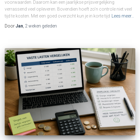
voorwaarden. Daarom kan een jaarlijkse prijsvergelijking
verrassend veel opleveren. Bovendien hoeft zo’n controle niet veel
tijd te kosten. Met een goed overzicht kun je in korte tijd
Lees meer…
Door
Jan
,
2 weken
geleden