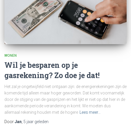
WONEN
Wil je besparen op je
gasrekening? Zo doe je dat!
Het zal je ongetwijfeld niet ontgaan zijn: de energierekeningen zijn de
komende tijd alleen maar hoger geworden. Dat komt voornamelijk
door de stijging van de gasprijzen en het lijkt er niet op dat hier in de
aankomende periode verandering in komt. We moeten dus
allemaal rekening houden met de hogere
Lees meer…
Door
Jan
,
5 jaar
geleden