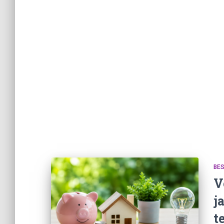
BE
V
j
t