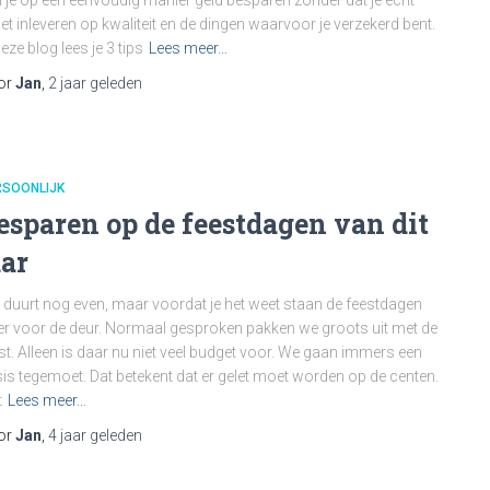
 je op een eenvoudig manier geld besparen zonder dat je echt
t inleveren op kwaliteit en de dingen waarvoor je verzekerd bent.
deze blog lees je 3 tips
Lees meer…
or
Jan
,
2 jaar
geleden
RSOONLIJK
esparen op de feestdagen van dit
aar
 duurt nog even, maar voordat je het weet staan de feestdagen
r voor de deur. Normaal gesproken pakken we groots uit met de
st. Alleen is daar nu niet veel budget voor. We gaan immers een
sis tegemoet. Dat betekent dat er gelet moet worden op de centen.
t
Lees meer…
or
Jan
,
4 jaar
geleden