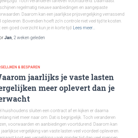
ewijzigd. Toch veranderen tarieven voortdurend. Daarnaast
schijnen regelmatig nieuwe aanbiedingen en aangepaste
rwaarden. Daarom kan een jaarlijkse prijsvergelijking verrassend
l opleveren. Bovendien hoeft zo’n controle niet veel tijd te kosten.
 een goed overzicht kun je in korte tijd
Lees meer…
or
Jan
,
2 weken
geleden
GELIJKEN & BESPAREN
aarom jaarlijks je vaste lasten
ergelijken meer oplevert dan je
erwacht
l huishoudens sluiten een contract af en kijken er daarna
enlang niet meer naar om. Dat is begrijpelijk. Toch veranderen
jzen, voorwaarden en aanbiedingen voortdurend. Daarom kan
 jaarlijkse vergelijking van vaste lasten veel voordeel opleveren.
rnaast kost een vergelijking vaak minder tijd dan veel mensen