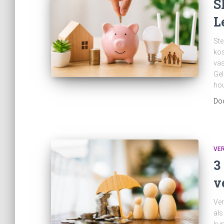
S
L
Ste
kos
vas
Gel
hou
Do
VE
3
v
Ver
als