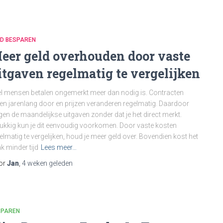
LD BESPAREN
eer geld overhouden door vaste
itgaven regelmatig te vergelijken
l mensen betalen ongemerkt meer dan nodig is. Contracten
en jarenlang door en prijzen veranderen regelmatig. Daardoor
jgen de maandelijkse uitgaven zonder dat je het direct merkt.
ukkig kun je dit eenvoudig voorkomen. Door vaste kosten
elmatig te vergelijken, houd je meer geld over. Bovendien kost het
k minder tijd
Lees meer…
or
Jan
,
4 weken
geleden
SPAREN