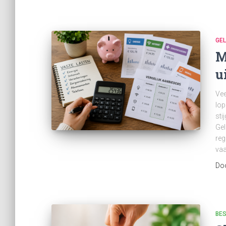
GE
M
u
Vee
lop
sti
Gel
reg
vaa
Do
BE