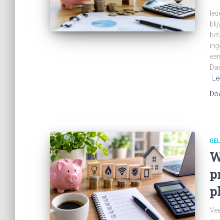
Ied
bli
bet
ing
een
Daa
Le
Do
GEL
W
p
p
Vee