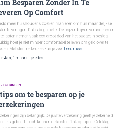
lim Besparen Zonder In Te
everen Op Comfort
eds meer huishoudens zoeken manieren om hun maandelijkse
ten te verlagen. Dat is begrijpelijk. De prijzen blijven veranderen en
te lasten nemen vaak een groot deel van het budget in beslag.
ukkig hoef je niet minder comfortabel te leven om geld over te
den. Met slimme keuzes kun je veel
Lees meer…
or
Jan
,
1 maand
geleden
RZEKERINGEN
 tips om te besparen op je
erzekeringen
zekeringen zijn belangrijk. De juiste verzekering geeft je zekerheid
 er iets gebeurt. Toch kunnen de kosten flink oplopen. Gelukkig