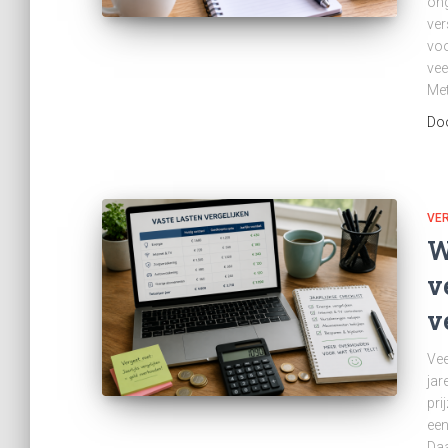
ong
ver
voo
vee
Met
Do
VER
W
v
v
Vee
jar
pri
een
Daa