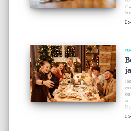
kun
moe
In 
Do
PE
B
j
Het
wee
ker
cri
Me
Do