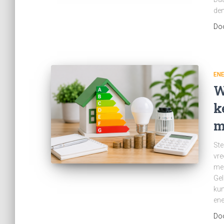
den
Do
ENE
W
k
m
Ste
vre
men
Gel
kun
ene
Do