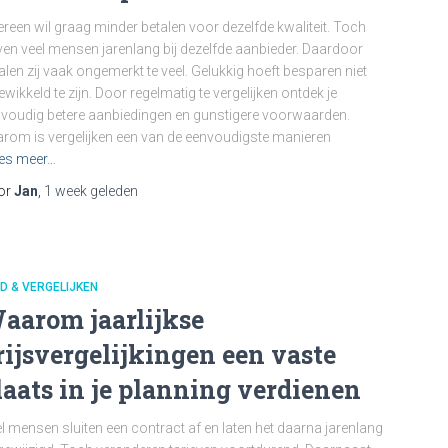
ereen wil graag minder betalen voor dezelfde kwaliteit. Toch
jven veel mensen jarenlang bij dezelfde aanbieder. Daardoor
alen zij vaak ongemerkt te veel. Gelukkig hoeft besparen niet
ewikkeld te zijn. Door regelmatig te vergelijken ontdek je
voudig betere aanbiedingen en gunstigere voorwaarden.
rom is vergelijken een van de eenvoudigste manieren
es meer…
or
Jan
,
1 week
geleden
D & VERGELIJKEN
aarom jaarlijkse
rijsvergelijkingen een vaste
laats in je planning verdienen
l mensen sluiten een contract af en laten het daarna jarenlang