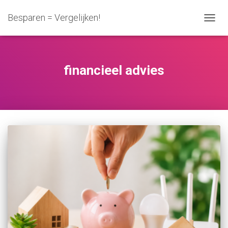
Besparen = Vergelijken!
NAVIG
WISSE
financieel advies