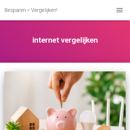
Besparen = Vergelijken!
NAVIG
WISSE
internet vergelijken