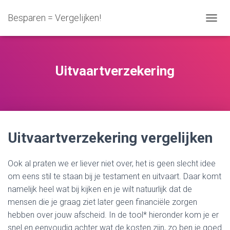
Besparen = Vergelijken!
N
A
V
I
G
Uitvaartverzekering
A
T
I
E
W
I
Uitvaartverzekering vergelijken
S
S
E
Ook al praten we er liever niet over, het is geen slecht idee
L
E
om eens stil te staan bij je testament en uitvaart. Daar komt
N
namelijk heel wat bij kijken en je wilt natuurlijk dat de
mensen die je graag ziet later geen financiële zorgen
hebben over jouw afscheid. In de tool* hieronder kom je er
snel en eenvoudig achter wat de kosten zijn, zo ben je goed