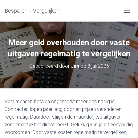
Besparen = Vergelijken!
N
A
V
I
G
Meer geld overhouden door vaste
A
T
uitgaven regelmatig te vergelijken
I
E
Gepubliceerd door
Jan
op
8 juli 2026
W
I
S
S
E
L
Veel mensen betalen ongemerkt meer dan nodig is.
E
Contracten lopen jarenlang door en prijzen veranderen
N
regelmatig. Daardoor stijgen de maandelijkse uitgaven
zonder dat je het direct merkt. Gelukkig kun je dit eenvoudig
voorkomen. Door vaste kosten regelmatig te vergelijken,