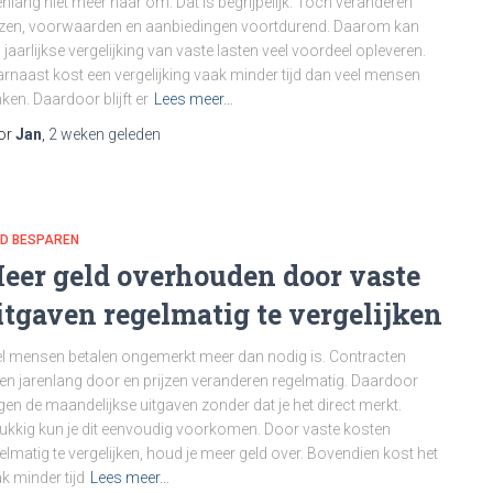
enlang niet meer naar om. Dat is begrijpelijk. Toch veranderen
jzen, voorwaarden en aanbiedingen voortdurend. Daarom kan
 jaarlijkse vergelijking van vaste lasten veel voordeel opleveren.
rnaast kost een vergelijking vaak minder tijd dan veel mensen
ken. Daardoor blijft er
Lees meer…
or
Jan
,
2 weken
geleden
LD BESPAREN
eer geld overhouden door vaste
itgaven regelmatig te vergelijken
l mensen betalen ongemerkt meer dan nodig is. Contracten
en jarenlang door en prijzen veranderen regelmatig. Daardoor
jgen de maandelijkse uitgaven zonder dat je het direct merkt.
ukkig kun je dit eenvoudig voorkomen. Door vaste kosten
elmatig te vergelijken, houd je meer geld over. Bovendien kost het
k minder tijd
Lees meer…