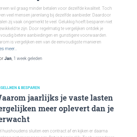
ereen wil graag minder betalen voor dezelfde kwaliteit. Toch
jven veel mensen jarenlang bij dezelfde aanbieder. Daardoor
alen zij vaak ongemerkt te veel. Gelukkig hoeft besparen niet
ewikkeld te zijn. Door regelmatig te vergelijken ontdek je
voudig betere aanbiedingen en gunstigere voorwaarden.
rom is vergelijken een van de eenvoudigste manieren
es meer…
or
Jan
,
1 week
geleden
GELIJKEN & BESPAREN
aarom jaarlijks je vaste lasten
ergelijken meer oplevert dan je
erwacht
l huishoudens sluiten een contract af en kijken er daarna