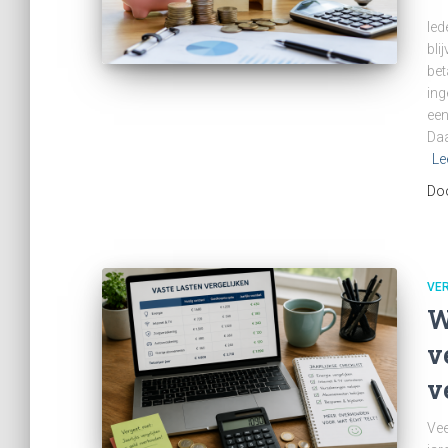
Ied
bli
bet
ing
een
Daa
Le
Do
VER
W
v
v
Vee