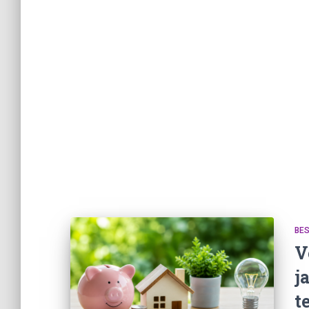
BE
V
j
t