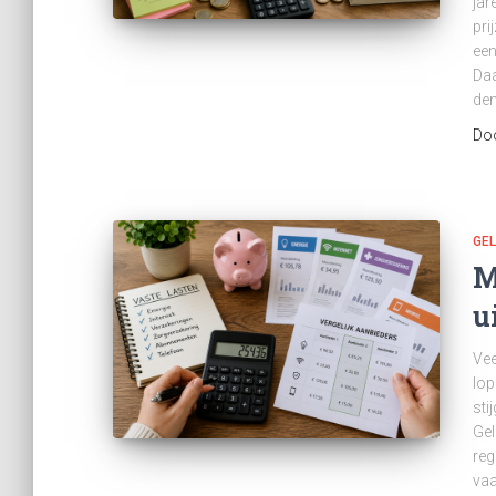
jar
pri
een
Daa
den
Do
GE
M
u
Vee
lop
sti
Gel
reg
vaa