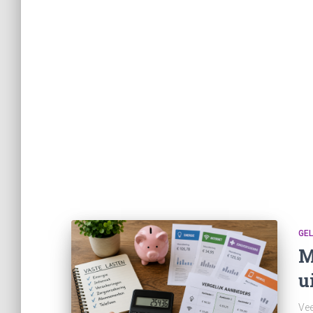
GE
M
u
Vee