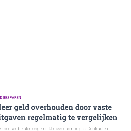
LD BESPAREN
eer geld overhouden door vaste
itgaven regelmatig te vergelijken
l mensen betalen ongemerkt meer dan nodig is. Contracten