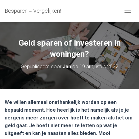
Besparen = Vergelijken!
N
A
V
I
G
Geld sparen of investeren in
A
T
woningen?
I
E
Gepubliceerd door
Jan
op
19 augustus 2022
W
I
S
S
E
L
We willen allemaal onafhankelijk worden op een
E
bepaald moment. Hoe heerlijk is het namelijk als je je
N
nergens meer zorgen over hoeft te maken als het om
geld gaat. Je hoeft niet meer te letten op wat je
uitgeeft en kan je naasten alles bieden. Mooi