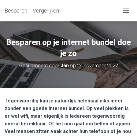
Besparen = Vergelijken!
N
A
V
I
G
Besparen op je internet bundel doe
A
T
je zo
I
E
Gepubliceerd door
Jan
op
24 november 2022
W
I
S
S
E
L
Tegenwoordig kan je natuurlijk helemaal niks meer
E
zonder een goede internet bundel. Op veel plekken is
N
er wel wifi, maar eigenlijk is Iedereen tegenwoordig
overal bereikbaar. Of het nou gaat om bellen of appen.
Veel mensen zitten vaak achter hun telefoon of je nou