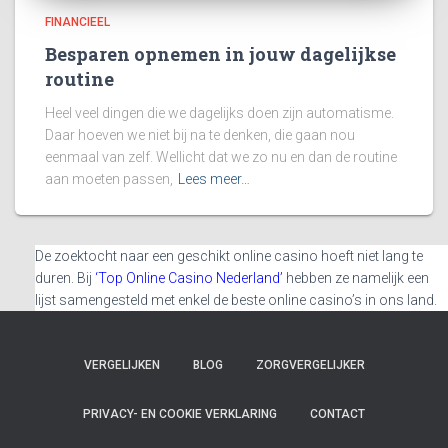
FINANCIEEL
Besparen opnemen in jouw dagelijkse
routine
Heel veel dingen die we dagelijks doen zijn automatisme.
Daar hoeven we niet bij na te denken, die gaan nou
eenmaal van zelf. Wellicht dat we zo nu en dan de routine
aan moeten passen,
Lees meer…
De zoektocht naar een geschikt online casino hoeft niet lang te
duren. Bij
‘Top Online Casino Nederland’
hebben ze namelijk een
lijst samengesteld met enkel de beste online casino’s in ons land.
VERGELIJKEN
BLOG
ZORGVERGELIJKER
PRIVACY- EN COOKIE VERKLARING
CONTACT