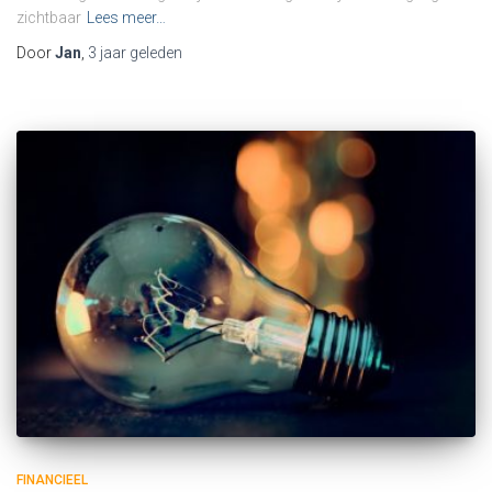
zichtbaar
Lees meer…
Door
Jan
,
3 jaar
geleden
FINANCIEEL