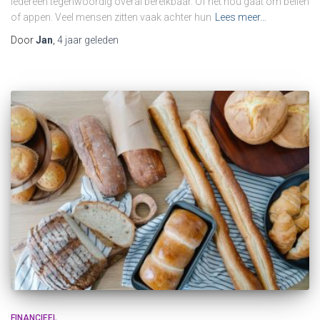
Iedereen tegenwoordig overal bereikbaar. Of het nou gaat om bellen
of appen. Veel mensen zitten vaak achter hun
Lees meer…
Door
Jan
,
4 jaar
geleden
FINANCIEEL