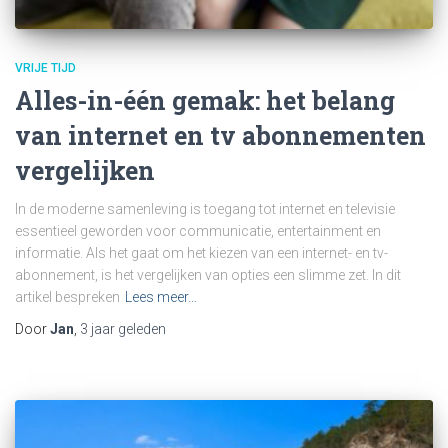
VRIJE TIJD
Alles-in-één gemak: het belang
van internet en tv abonnementen
vergelijken
In de moderne samenleving is toegang tot internet en televisie
essentieel geworden voor communicatie, entertainment en
informatie. Als het gaat om het kiezen van een internet- en tv-
abonnement, is het vergelijken van opties een slimme zet. In dit
artikel bespreken
Lees meer…
Door
Jan
,
3 jaar
geleden