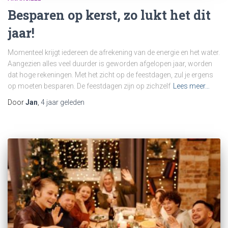
Besparen op kerst, zo lukt het dit
jaar!
Momenteel krijgt iedereen de afrekening van de energie en het water.
Aangezien alles veel duurder is geworden afgelopen jaar, worden
dat hoge rekeningen. Met het zicht op de feestdagen, zul je ergens
op moeten besparen. De feestdagen zijn op zichzelf
Lees meer…
Door
Jan
,
4 jaar
geleden