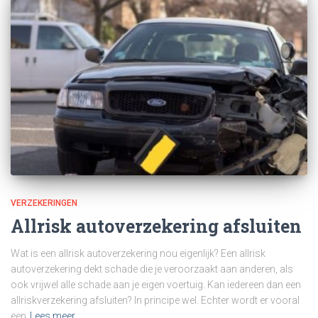
VERZEKERINGEN
Allrisk autoverzekering afsluiten
Wat is een allrisk autoverzekering nou eigenlijk? Een allrisk
autoverzekering dekt schade die je veroorzaakt aan anderen, als
ook vrijwel alle schade aan je eigen voertuig. Kan iedereen dan een
allriskverzekering afsluiten? In principe wel. Echter wordt er vooral
een
Lees meer…