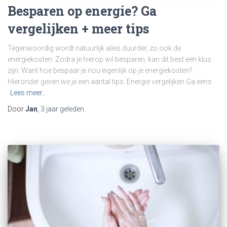
Besparen op energie? Ga
vergelijken + meer tips
Tegenwoordig wordt natuurlijk alles duurder, zo ook de
energiekosten. Zodra je hierop wil besparen, kan dit best een klus
zijn. Want hoe bespaar je nou eigenlijk op je energiekosten?
Hieronder geven we je een aantal tips. Energie vergelijken Ga eens
Lees meer…
Door
Jan
,
3 jaar
geleden