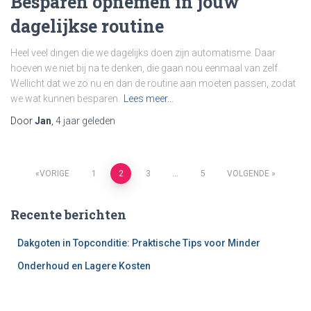
Besparen opnemen in jouw
dagelijkse routine
Heel veel dingen die we dagelijks doen zijn automatisme. Daar
hoeven we niet bij na te denken, die gaan nou eenmaal van zelf.
Wellicht dat we zo nu en dan de routine aan moeten passen, zodat
we wat kunnen besparen.
Lees meer…
Door
Jan
,
4 jaar
geleden
VORIGE
1
2
3
…
5
VOLGENDE
Berichten
Recente berichten
paginering
Dakgoten in Topconditie: Praktische Tips voor Minder
Onderhoud en Lagere Kosten