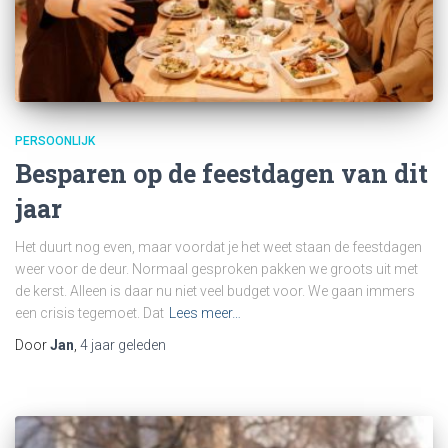
PERSOONLIJK
Besparen op de feestdagen van dit
jaar
Het duurt nog even, maar voordat je het weet staan de feestdagen
weer voor de deur. Normaal gesproken pakken we groots uit met
de kerst. Alleen is daar nu niet veel budget voor. We gaan immers
een crisis tegemoet. Dat
Lees meer…
Door
Jan
,
4 jaar
geleden