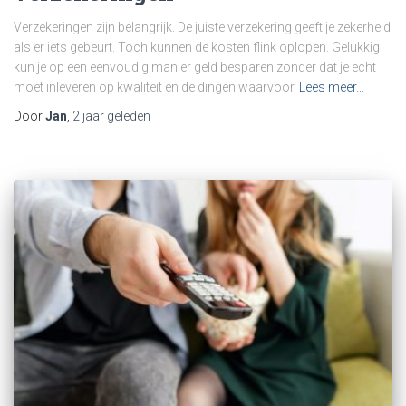
Verzekeringen zijn belangrijk. De juiste verzekering geeft je zekerheid
als er iets gebeurt. Toch kunnen de kosten flink oplopen. Gelukkig
kun je op een eenvoudig manier geld besparen zonder dat je echt
moet inleveren op kwaliteit en de dingen waarvoor
Lees meer…
Door
Jan
,
2 jaar
geleden