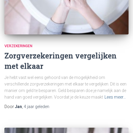
VERZEKERINGEN
Zorgverzekeringen vergelijken
met elkaar
Je hebt vast wel eens gehoord van de mogelijkheid om
verschillende zorgverzekeringen met elkaar te vergelijken. Dit is een
manier om geld te besparen. Geld besparen doe je namelijk aan de
hand van goed vergelijken. Voordat je de keuze maakt
Lees meer…
Door
Jan
,
4 jaar
geleden