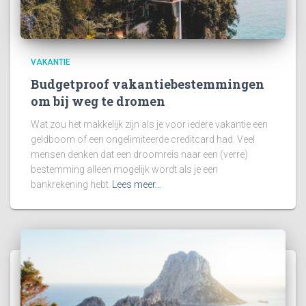
VAKANTIE
Budgetproof vakantiebestemmingen
om bij weg te dromen
Wat zou het makkelijk zijn als je voor iedere vakantie een
geldboom of een ongelimiteerde creditcard had. Veel
mensen denken dat een droomreis naar een (verre)
bestemming alleen mogelijk wordt als je een
bankrekening hebt
Lees meer…