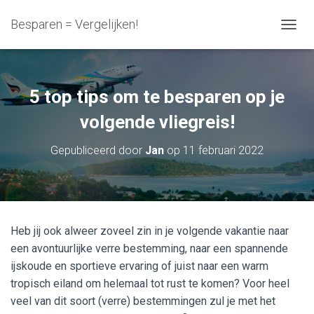
Besparen = Vergelijken!
N
A
V
I
G
5 top tips om te besparen op je
A
T
volgende vliegreis!
I
E
Gepubliceerd door
Jan
op
11 februari 2022
W
I
S
S
E
L
Heb jij ook alweer zoveel zin in je volgende vakantie naar
E
een avontuurlijke verre bestemming, naar een spannende
N
ijskoude en sportieve ervaring of juist naar een warm
tropisch eiland om helemaal tot rust te komen? Voor heel
veel van dit soort (verre) bestemmingen zul je met het