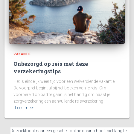
VAKANTIE
Onbezorgd op reis met deze
verzekeringstips
Het is eindelijk weer tijd voor een welverdiende vakantie.
De voorpret begint al bij het boeken van je reis. Om
voorbereid op pad te gaan is het handig om naast je
zorgverzekering een aanvullende reisverzekering
Lees meer…
De zoektocht naar een geschikt online casino hoeft niet lang te