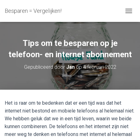
Besparen = Vergelijken!
N
A
V
I
G
Tips om te besparen op je
A
T
telefoon- en internet abonnement
I
E
Gepubliceerd door
Jan
op
4 februari 2022
W
I
S
S
E
L
Het is raar om te bedenken dat er een tijd was dat het
E
internet niet bestond en mobiele telefoons al helemaal niet.
N
We hebben geluk dat we in een tijd leven, waarin we beide
kunnen combineren. De telefoons en het internet zijn niet
meer weg te denken en telefoons met internet al helemaal