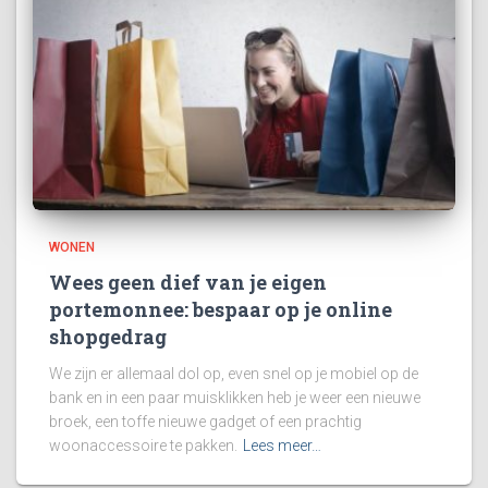
WONEN
Wees geen dief van je eigen
portemonnee: bespaar op je online
shopgedrag
We zijn er allemaal dol op, even snel op je mobiel op de
bank en in een paar muisklikken heb je weer een nieuwe
broek, een toffe nieuwe gadget of een prachtig
woonaccessoire te pakken.
Lees meer…