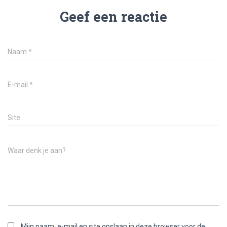
Geef een reactie
Naam
*
E-mail
*
Site
Waar denk je aan?
Mijn naam, e-mail en site opslaan in deze browser voor de