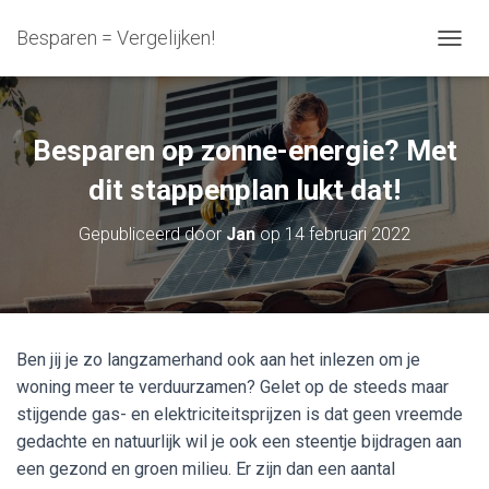
Besparen = Vergelijken!
N
A
V
I
G
Besparen op zonne-energie? Met
A
T
dit stappenplan lukt dat!
I
E
Gepubliceerd door
Jan
op
14 februari 2022
W
I
S
S
E
L
Ben jij je zo langzamerhand ook aan het inlezen om je
E
woning meer te verduurzamen? Gelet op de steeds maar
N
stijgende gas- en elektriciteitsprijzen is dat geen vreemde
gedachte en natuurlijk wil je ook een steentje bijdragen aan
een gezond en groen milieu. Er zijn dan een aantal