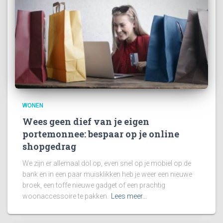
WONEN
Wees geen dief van je eigen
portemonnee: bespaar op je online
shopgedrag
We zijn er allemaal dol op, even snel op je mobiel op de
bank en in een paar muisklikken heb je weer een nieuwe
broek, een toffe nieuwe gadget of een prachtig
woonaccessoire te pakken.
Lees meer…