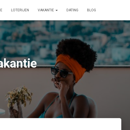
IE
LOTERIJEN
VAKANTIE
DATING
BLOG
akantie