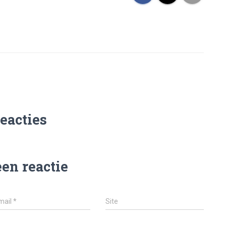
reacties
een reactie
mail
*
Site