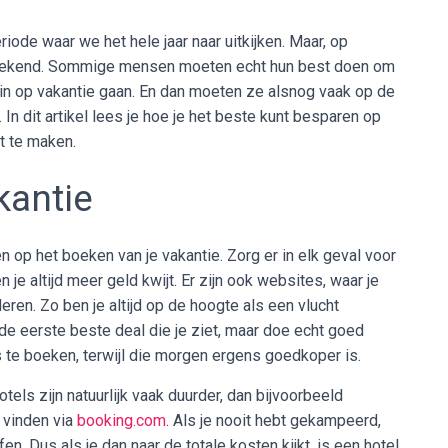
iode waar we het hele jaar naar uitkijken. Maar, op
sprekend. Sommige mensen moeten echt hun best doen om
zin op vakantie gaan. En dan moeten ze alsnog vaak op de
. In dit artikel lees je hoe je het beste kunt besparen op
ft te maken.
kantie
n op het boeken van je vakantie. Zorg er in elk geval voor
 je altijd meer geld kwijt. Er zijn ook websites, waar je
eren. Zo ben je altijd op de hoogte als een vlucht
de eerste beste deal die je ziet, maar doe echt goed
 te boeken, terwijl die morgen ergens goedkoper is.
tels zijn natuurlijk vaak duurder, dan bijvoorbeeld
 vinden via
booking.com
. Als je nooit hebt gekampeerd,
n. Dus als je dan naar de totale kosten kijkt, is een hotel