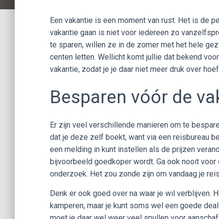
Een vakantie is een moment van rust. Het is de per
vakantie gaan is niet voor iedereen zo vanzelf
te sparen, willen ze in de zomer met het hele ge
centen letten. Wellicht komt jullie dat bekend voor
vakantie, zodat je je daar niet meer druk over hoe
Besparen vóór de va
Er zijn veel verschillende manieren om te bespare
dat je deze zelf boekt, want via een reisbureau ben
een melding in kunt instellen als de prijzen verand
bijvoorbeeld goedkoper wordt. Ga ook nooit voor 
onderzoek. Het zou zonde zijn om vandaag je reis
Denk er ook goed over na waar je wil verblijven. Ho
kamperen, maar je kunt soms wel een goede deal
moet je daar wel weer veel spullen voor aanschaffe