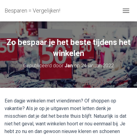
Besparen = Vergelijken!
N
A
V
I
G
Zo bespaar je het beste tijdens het
A
T
winkelen
I
E
Gepubliceerd door
Jan
op
24 januari 2022
W
I
S
S
E
L
Een dagje winkelen met vriendinnen? Of shoppen op
E
vakantie? Als je op je uitgaven moet letten denk je
N
misschien dat je dat het beste thuis blijft. Natuurlijk is dat
niet het geval, want winkelen hoort er nou eenmaal bij. Je
hebt zo nu en dan gewoon nieuwe kleren en schoenen