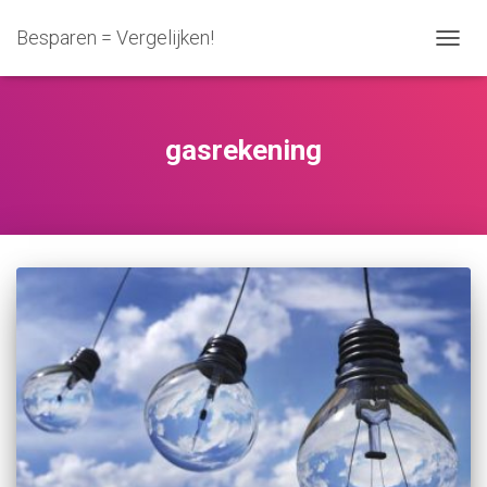
Besparen = Vergelijken!
NAVIG
WISSE
gasrekening