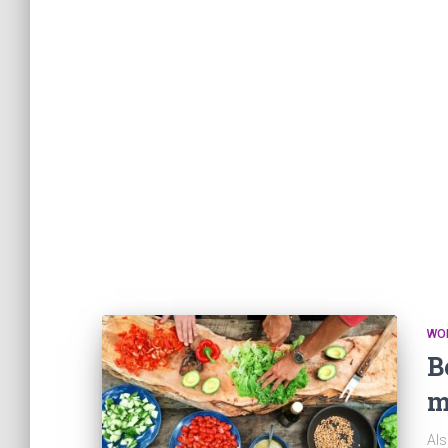
WO
B
m
Als