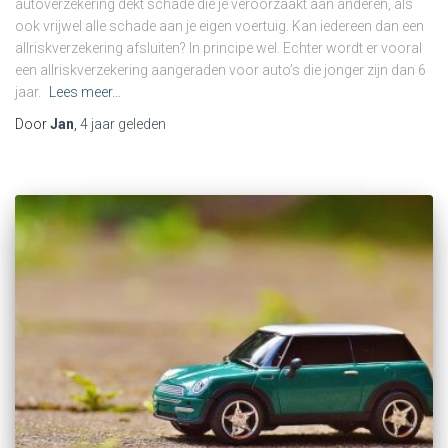
autoverzekering dekt schade die je veroorzaakt aan anderen, als
ook vrijwel alle schade aan je eigen voertuig. Kan iedereen dan een
allriskverzekering afsluiten? In principe wel. Echter wordt er vooral
een allriskverzekering aangeraden voor auto’s die jonger zijn dan 6
jaar.
Lees meer…
Door
Jan
,
4 jaar
geleden