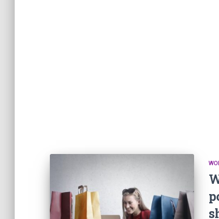
WO
W
p
s