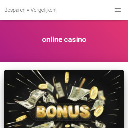
Besparen = Vergelijken!
NAVIG
WISSE
online casino