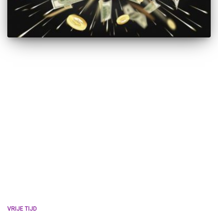
VRIJE TIJD