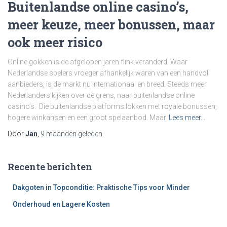
Buitenlandse online casino’s,
meer keuze, meer bonussen, maar
ook meer risico
Online gokken is de afgelopen jaren flink veranderd. Waar
Nederlandse spelers vroeger afhankelijk waren van een handvol
aanbieders, is de markt nu internationaal en breed. Steeds meer
Nederlanders kijken over de grens, naar buitenlandse online
casino’s. Die buitenlandse platforms lokken met royale bonussen,
hogere winkansen en een groot spelaanbod. Maar
Lees meer…
Door
Jan
,
9 maanden
geleden
Recente berichten
Dakgoten in Topconditie: Praktische Tips voor Minder
Onderhoud en Lagere Kosten