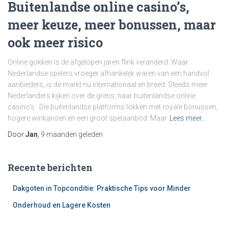
Buitenlandse online casino’s,
meer keuze, meer bonussen, maar
ook meer risico
Online gokken is de afgelopen jaren flink veranderd. Waar
Nederlandse spelers vroeger afhankelijk waren van een handvol
aanbieders, is de markt nu internationaal en breed. Steeds meer
Nederlanders kijken over de grens, naar buitenlandse online
casino’s. Die buitenlandse platforms lokken met royale bonussen,
hogere winkansen en een groot spelaanbod. Maar
Lees meer…
Door
Jan
,
9 maanden
geleden
Recente berichten
Dakgoten in Topconditie: Praktische Tips voor Minder
Onderhoud en Lagere Kosten