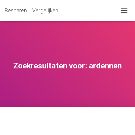
Besparen = Vergelijken!
NAVIG
WISSE
Zoekresultaten voor: ardennen